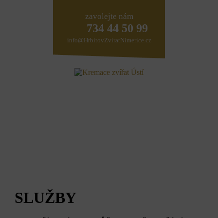
zavolejte nám
734 44 50 99
info@HrbitovZviratNimerice.cz
SLUŽBY