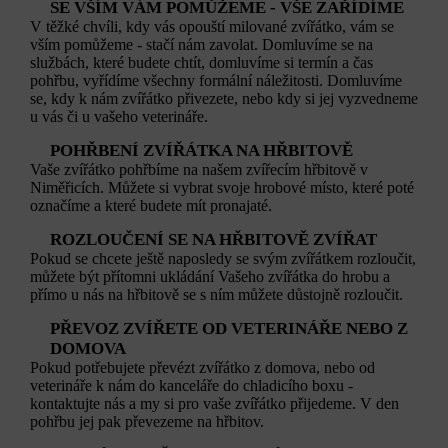
SE VŠÍM VÁM POMŮŽEME - VŠE ZAŘÍDÍME
V těžké chvíli, kdy vás opouští milované zvířátko, vám se
vším pomůžeme - stačí nám zavolat. Domluvíme se na
službách, které budete chtít, domluvíme si termín a čas
pohřbu, vyřídíme všechny formální náležitosti. Domluvíme
se, kdy k nám zvířátko přivezete, nebo kdy si jej vyzvedneme
u vás či u vašeho veterináře.
POHŘBENÍ ZVÍŘÁTKA NA HŘBITOVĚ
Vaše zvířátko pohřbíme na našem zvířecím hřbitově v
Niměřicích. Můžete si vybrat svoje hrobové místo, které poté
označíme a které budete mít pronajaté.
ROZLOUČENÍ SE NA HŘBITOVĚ ZVÍŘAT
Pokud se chcete ještě naposledy se svým zvířátkem rozloučit,
můžete být přítomni ukládání Vašeho zvířátka do hrobu a
přímo u nás na hřbitově se s ním můžete důstojně rozloučit.
PŘEVOZ ZVÍŘETE OD VETERINÁŘE NEBO Z
DOMOVA
Pokud potřebujete převézt zvířátko z domova, nebo od
veterináře k nám do kanceláře do chladicího boxu -
kontaktujte nás a my si pro vaše zvířátko přijedeme. V den
pohřbu jej pak převezeme na hřbitov.