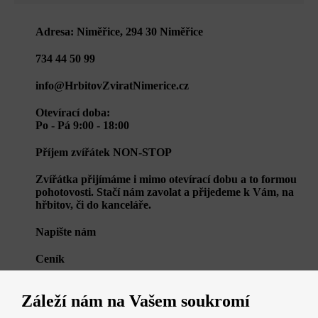
Adresa: Niměřice, 294 30 Niměřice
734 44 50 99
info@HrbitovZviratNimerice.cz
Otevírací doba:
Po - Pá 9:00 - 18:00
Příjem zvířátek NON-STOP
Zvířátka přijímáme i mimo otevírací dobu a to formou
pohotovosti. Stačí nám zavolat a přijedeme k Vám, na
hřbitov, či do kanceláře.
Napište nám
Ceník
Záleží nám na Vašem soukromí