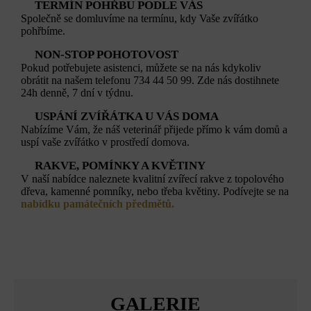
TERMÍN POHŘBU PODLE VÁS
Společně se domluvíme na termínu, kdy Vaše zvířátko
pohřbíme.
NON-STOP POHOTOVOST
Pokud potřebujete asistenci, můžete se na nás kdykoliv
obrátit na našem telefonu 734 44 50 99. Zde nás dostihnete
24h denně, 7 dní v týdnu.
USPÁNÍ ZVÍŘÁTKA U VÁS DOMA
Nabízíme Vám, že náš veterinář přijede přímo k vám domů a
uspí vaše zvířátko v prostředí domova.
RAKVE, POMÍNKY A KVĚTINY
V naší nabídce naleznete kvalitní zvířecí rakve z topolového
dřeva, kamenné pomníky, nebo třeba květiny. Podívejte se na
nabídku památečních předmětů.
GALERIE